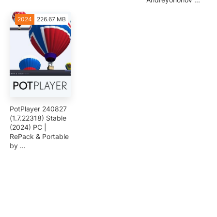
2024
226.67 MB
PotPlayer 240827
(1.7.22318) Stable
(2024) PC |
RePack & Portable
by ...