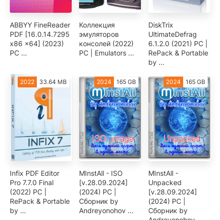
ABBYY FineReader
Коллекция
DiskTrix
PDF [16.0.14.7295
эмуляторов
UltimateDefrag
x86 x64] (2023)
консолей (2022)
6.1.2.0 (2021) PC |
PC ...
PC | Emulators ...
RePack & Portable
by ...
2022
33.64 MB
2024
165 GB
2024
165 GB
Infix PDF Editor
MInstAll - ISO
MInstAll -
Pro 7.7.0 Final
[v.28.09.2024]
Unpacked
(2022) PC |
(2024) PC |
[v.28.09.2024]
RePack & Portable
Сборник by
(2024) PC |
by ...
Andreyonohov ...
Сборник by
Andreyonohov ...