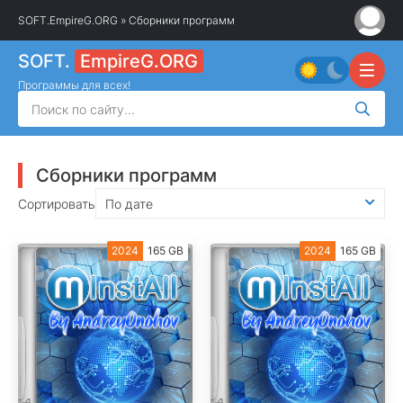
SOFT.EmpireG.ORG
» Сборники программ
SOFT.
EmpireG.ORG
Программы для всех!
Сборники программ
Сортировать
По дате
2024
165 GB
2024
165 GB