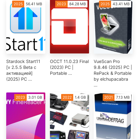
2025
56.41 MB
2023
84.28 MB
2025
43.41 MB
Stardock Start11
OCCT 11.0.23 Final
VueScan Pro
[v 2.5.5 Beta с
(2023) PC |
9.8.46 (2025) PC |
активацией]
Portable ...
RePack & Portable
(2025) PC ...
by elchupacabra
...
2023
3.01 GB
2022
1.4 GB
2021
7.13 MB