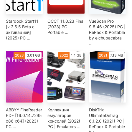
Stardock Start11
OCCT 11.0.23 Final
VueScan Pro
[v 2.5.5 Beta с
(2023) PC |
9.8.46 (2025) PC |
активацией]
Portable ...
RePack & Portable
(2025) PC ...
by elchupacabra
...
2023
3.01 GB
2022
1.4 GB
2021
7.13 MB
ABBYY FineReader
Коллекция
DiskTrix
PDF [16.0.14.7295
эмуляторов
UltimateDefrag
x86 x64] (2023)
консолей (2022)
6.1.2.0 (2021) PC |
PC ...
PC | Emulators ...
RePack & Portable