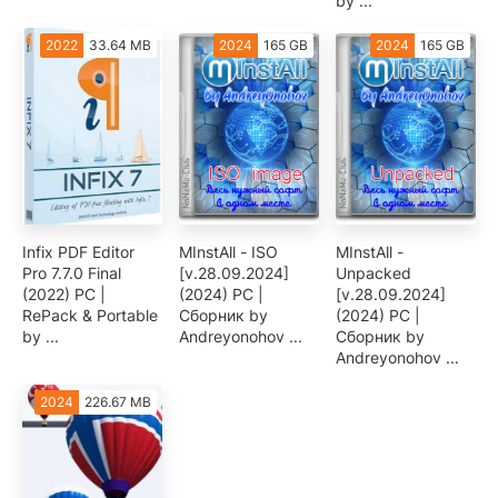
by ...
2022
33.64 MB
2024
165 GB
2024
165 GB
Infix PDF Editor
MInstAll - ISO
MInstAll -
Pro 7.7.0 Final
[v.28.09.2024]
Unpacked
(2022) PC |
(2024) PC |
[v.28.09.2024]
RePack & Portable
Сборник by
(2024) PC |
by ...
Andreyonohov ...
Сборник by
Andreyonohov ...
2024
226.67 MB