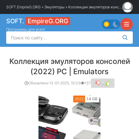
SOFT.EmpireG.ORG
»
Эмуляторы
» Коллекция эмуляторов консолей (2022)
SOFT.
EmpireG.ORG
Программы для всех!
Коллекция эмуляторов консолей
(2022) PC | Emulators
Обновлено:
13-01-2025, 10:33
137
0
2022
1.4 GB