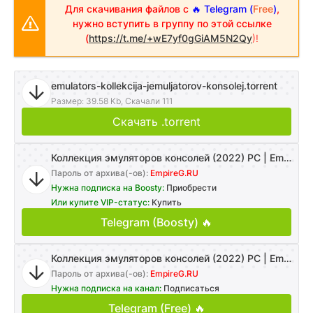
Для скачивания файлов с
🔥 Telegram (
Free
)
,
нужно вступить в группу по этой ссылке
(
https://t.me/+wE7yf0gGiAM5N2Qy
)!
emulators-kollekcija-jemuljatorov-konsolej.torrent
Размер: 39.58 Kb, Скачали 111
Скачать .torrent
Коллекция эмуляторов консолей (2022) PC | Emulator
Пароль от архива(-ов):
EmpireG.RU
Нужна подписка на Boosty:
Приобрести
Или купите VIP-статус:
Купить
Telegram (Boosty) 🔥
Коллекция эмуляторов консолей (2022) PC | Emulator
Пароль от архива(-ов):
EmpireG.RU
Нужна подписка на канал:
Подписаться
Telegram (Free) 🔥