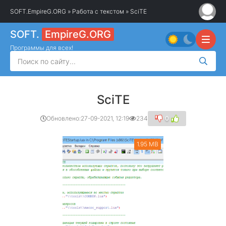
SOFT.EmpireG.ORG
»
Работа с текстом
» SciTE
SOFT.
EmpireG.ORG
Программы для всех!
SciTE
Обновлено:
27-09-2021, 12:19
234
0
1.95 MB