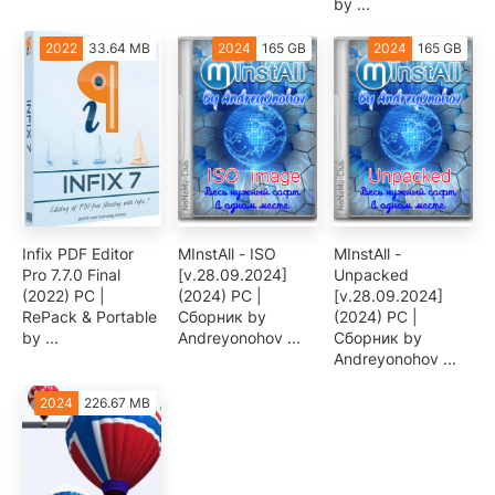
by ...
2022
33.64 MB
2024
165 GB
2024
165 GB
Infix PDF Editor
MInstAll - ISO
MInstAll -
Pro 7.7.0 Final
[v.28.09.2024]
Unpacked
(2022) PC |
(2024) PC |
[v.28.09.2024]
RePack & Portable
Сборник by
(2024) PC |
by ...
Andreyonohov ...
Сборник by
Andreyonohov ...
2024
226.67 MB