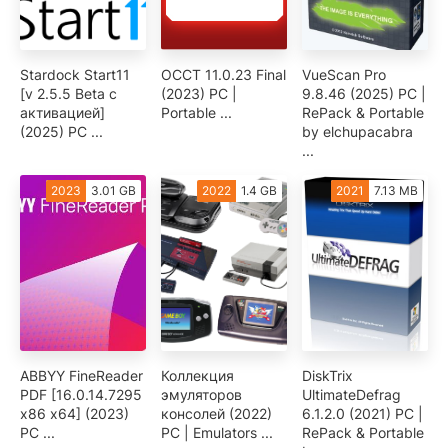
Stardock Start11
OCCT 11.0.23 Final
VueScan Pro
[v 2.5.5 Beta с
(2023) PC |
9.8.46 (2025) PC |
активацией]
Portable ...
RePack & Portable
(2025) PC ...
by elchupacabra
...
2023
3.01 GB
2022
1.4 GB
2021
7.13 MB
ABBYY FineReader
Коллекция
DiskTrix
PDF [16.0.14.7295
эмуляторов
UltimateDefrag
x86 x64] (2023)
консолей (2022)
6.1.2.0 (2021) PC |
PC ...
PC | Emulators ...
RePack & Portable